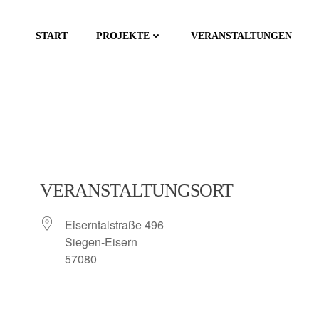
Zum
Inhalt
START
PROJEKTE
VERANSTALTUNGEN
springen
VERANSTALTUNGSORT
Eiserntalstraße 496
Siegen-Eisern
57080