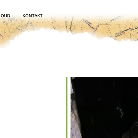
LOUD
KONTAKT
der
iCalendar
O