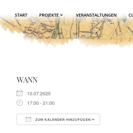
Zum
Inhalt
START
PROJEKTE
VERANSTALTUNGEN
C
springen
WANN
10.07.2025
17:00 - 21:00
ZUM KALENDER HINZUFÜGEN
ICS herunterladen
Google Kalen