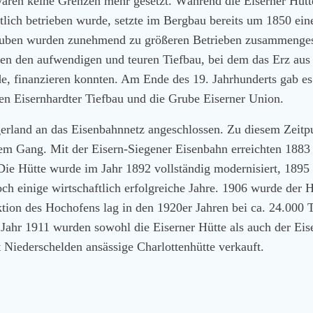
aren keine Grenzen mehr gesetzt. Während die Eiserner Hütt
ich betrieben wurde, setzte im Bergbau bereits um 1850 ein
Gruben wurden zunehmend zu größeren Betrieben zusammenge
en den aufwendigen und teuren Tiefbau, bei dem das Erz aus
, finanzieren konnten. Am Ende des 19. Jahrhunderts gab es
n Eisernhardter Tiefbau und die Grube Eiserner Union.
gerland an das Eisenbahnnetz angeschlossen. Zu diesem Zeitp
ollem Gang. Mit der Eisern-Siegener Eisenbahn erreichten 1883
Die Hütte wurde im Jahr 1892 vollständig modernisiert, 1895 
ch einige wirtschaftlich erfolgreiche Jahre. 1906 wurde der 
ktion des Hochofens lag in den 1920er Jahren bei ca. 24.000
Jahr 1911 wurden sowohl die Eiserner Hütte als auch der Eis
 Niederschelden ansässige Charlottenhütte verkauft.