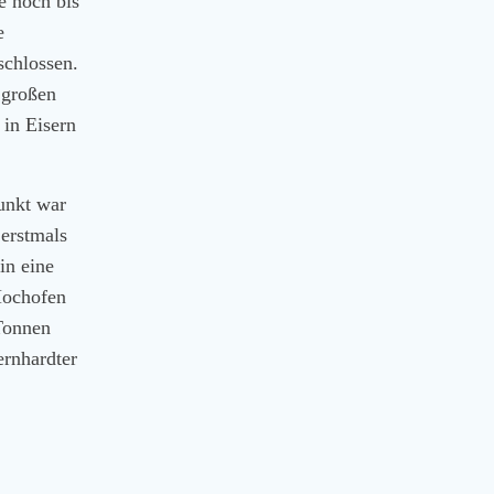
e noch bis
e
schlossen.
 großen
 in Eisern
unkt war
 erstmals
in eine
Hochofen
 Tonnen
ernhardter