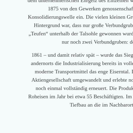
dem unternehmerischen Ehrgeiz des Einzelnen w
1875 von den Gewerken genossenschaftl
Konsolidierungswelle ein. Die vielen kleinen 
Hintergrund war, dass nur große Verbundgrub
„Teufen“ unterhalb der Talsohle gewonnen wurde
nur noch zwei Verbundgruben: de
1861 – und damit relativ spät – wurde das Sie
andernorts die Industrialisierung bereits in v
moderne Transportmittel das enge Eiserntal. 
Aktiengesellschaft umgewandelt und erlebte no
noch einmal vollständig erneuert. Die Produ
Roheisen im Jahr bei etwa 55 Beschäftigten. Im 
Tiefbau an die im Nachbarort