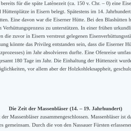
bereits für die späte Latènezeit (ca. 150 v. Chr. – 0) eine E
d Hüttenplätze in Eisern belegt. Spätestens im 14. Jahrhunde
tten. Eine davon war die Eiserner Hütte. Bei den Blashütten h
n Verhüttungsprozess zu unterstützen. In einer frühen urkund
n die zuvor in Eisern verstreut gelegenen Eisenverhüttungsst
 könnte das Privileg entstanden sein, dass die Eiserner Hütt
rozesses) im Jahr absolvieren durfte. Eine Ofenreise umfass
sgesamt 180 Tage im Jahr. Die Einhaltung der Hüttenzeit wur
glichkeiten, vor allem aber der Holzkohleknappheit, geschuld
Die Zeit der Massenbläser (14. – 19. Jahrhundert)
ft der Massenbläser zusammengeschlossen. Massenbläser ist da
s gemeinsam. Durch die von den Nassauer Fürsten erlassenen