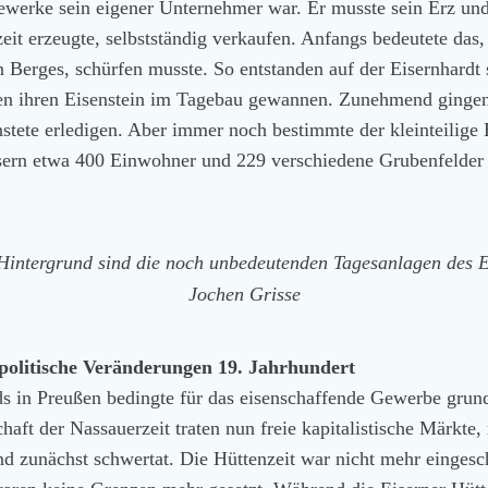
werke sein eigener Unternehmer war. Er musste sein Erz und 
eit erzeugte, selbstständig verkaufen. Anfangs bedeutete das
n Berges, schürfen musste. So entstanden auf der Eisernhardt 
ien ihren Eisenstein im Tagebau gewannen. Zunehmend gingen
nstete erledigen. Aber immer noch bestimmte der kleinteilig
sern etwa 400 Einwohner und 229 verschiedene Grubenfelder 
Hintergrund sind die noch unbedeutenden Tagesanlagen des E
Jochen Grisse
 politische Veränderungen 19. Jahrhundert
ds in Preußen bedingte für das eisenschaffende Gewerbe grun
aft der Nassauerzeit traten nun freie kapitalistische Märkte,
and zunächst schwertat. Die Hüttenzeit war nicht mehr einges